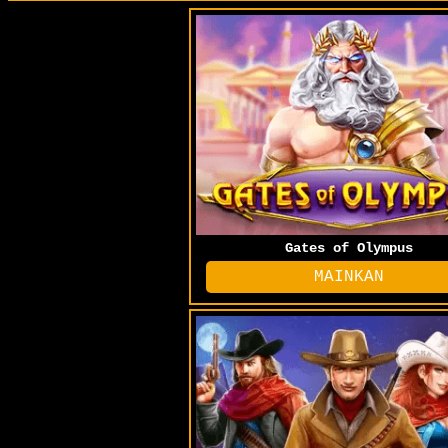
Gates of Olympus
MAINKAN