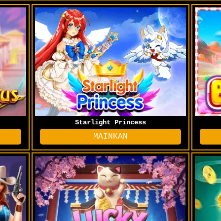
Starlight Princess
MAINKAN