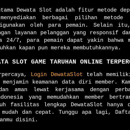
utama Dewata Slot adalah fitur metode dep
menyediakan berbagai pilihan metode 
digunakan oleh para pemain. Selain it
ngan layanan pelanggan yang responsif da
a 24/7, para pemain dapat yakin bahwa 
uhkan kapan pun mereka membutuhkannya.
ATA SLOT GAME TARUHAN ONLINE TERPER
erpercaya,
Login DewataSlot
telah memiliki
 menjamin keamanan data diri member. Ka
 dan aman lewat kerjasama dengan perba
donesia yang memudahkan member bertra
ruh fasilitas lengkap DewataSlot hanya 
 mudah dan cepat. Tunggu apa lagi, Daft
anmu disini.